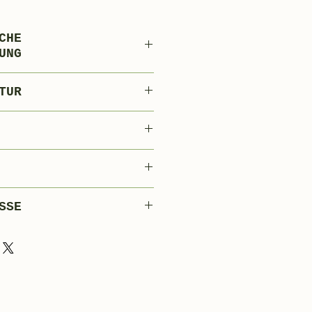
CHE
UNG
es Schweinefleisch
TUR
einefett
Gewürze und
elverarbeitungshilfs
SSE
verpackt
 - 4 Stück x Karton