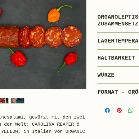
ORGANOLEPTIS
ZUSAMMENSETZ
82 % mager
LAGERTEMPERA
13 % Schw
5% Aromen 
0°C + 4°C
HALTBARKEIT
Lebensmitt
stoffe
120 Tage
WÜRZE
30 Tage
FORMAT - GRÖ
Ganze vakuum
0,8 kg/Stück
inesalami, gewürzt mit den zwei
n der Welt: CAROLINA REAPER &
 YELLOW, in Italien von ORGANIC