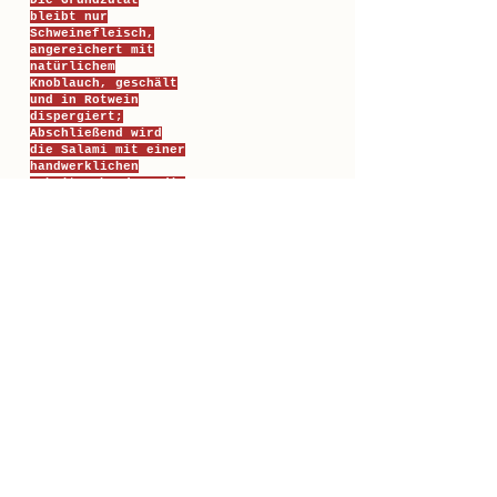
Die Grundzutat
bleibt nur
Schweinefleisch,
angereichert mit
natürlichem
Knoblauch, geschält
und in Rotwein
dispergiert;
Abschließend wird
die Salami mit einer
handwerklichen
Arbeit gebunden, die
durch das Binden von
Hand repräsentiert
wird.
Mdd, eine Stärke