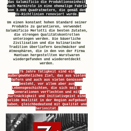
das Salumificio die Produktionseinheit
nach Marmirolo in eine ehemalige Fabrik
von 3.000 Quadratmetern, die gemäß den
EU-Richtlinien renoviert wurde.
Um einen konstant hohen Standard seiner
Produkte zu garantieren, verwendet
Salumificio Merlotti die besten Zutaten,
die strengen Qualitätskontrollen
unterzogen werden. Die bäuerliche
Zivilisation und die kulinarische
Tradition überliefern Geschmäcker und
Atmosphären, die in den von der Firma
Mantuan hergestellten Wurstwaren
wiedergefunden und wiederentdeckt
werden.
75 Jahre Tätigkeit sind ein
außergewöhnliches Ziel, das aus vielen
Opfern und auch aus vielen Genüssen
besteht, vor allem aber aus
Lebensgeschichten, die sich seit 3
Generationen verflechten und mit
Hartnäckigkeit und Initiativgeist eine
solide Realität in der Region aufgebaut
haben, gleichbedeutend mit Qualität und
Seriosität.