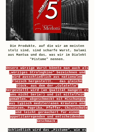
Die Produkte, auf die wir am meisten
stolz sind, sind scharfe Wurst, Salami
aus Mantua und das, was wir im Dialekt
"Pistume" nennen.
Unsere würzige Wurst könnte man auch als
„würziges Strologhino“ bezeichnen und
wird ausschließlich aus nationalem
Fleisch hergestellt, das gleiche
Stück, aus dem der „Culatello“
hergestellt wird (an Qualität mangelt es
uns nicht Serie!) und ist mittelfein
gemahlen, abgeschmeckt mit Mischungen
aus typisch mediterranen Kräutern und
Gewürzen, Paprika, Pfeffer, Chilischote
und leicht geräuchert für einen
appetitanregenden und entscheidenden
Geschmack.
Schließlich wird das „Pistume“, wie es