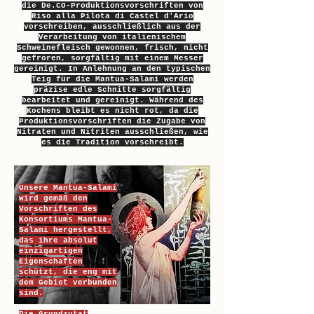
die De.CO-Produktionsvorschriften von
Riso alla Pilota di Castel d'Ario
vorschreiben, ausschließlich aus der
Verarbeitung von italienischem
Schweinefleisch gewonnen, frisch, nicht
gefroren, sorgfältig mit einem Messer
gereinigt. In Anlehnung an den typischen
Teig für die Mantua-Salami werden
präzise edle Schnitte sorgfältig
bearbeitet und gereinigt. Während des
Kochens bleibt es nicht rot, da die
Produktionsvorschriften die Zugabe von
Nitraten und Nitriten ausschließen, wie
es die Tradition vorschreibt.
Unsere Mantua-Salami
wird gemäß den
Vorschriften des
Konsortiums Mantua-
Salami hergestellt,
das ihre absolut
einzigartigen
Eigenschaften
schützt, die eng mit
dem Gebiet verbunden
sind.