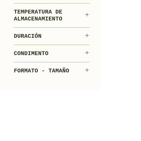
Tocino de cerdo
TEMPERATURA DE
Venta
ALMACENAMIENTO
Especias y Aromas
14°C + 15°C humedad
Dextrosa
DURACIÓN
85%
Sacarosa
150 días
CONDIMENTO
90 dias
FORMATO - TAMAÑO
Envasado al vacío
entero.
3,5 kg/pieza - 4
piezas x caja
Pestaña de productos