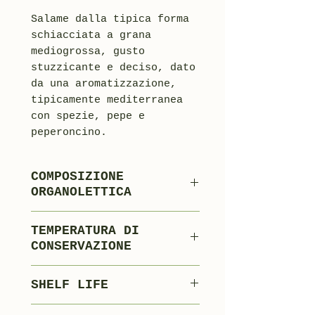
Salame dalla tipica forma
schiacciata a grana
mediogrossa, gusto
stuzzicante e deciso, dato
da una aromatizzazione,
tipicamente mediterranea
con spezie, pepe e
peperoncino.
COMPOSIZIONE
ORGANOLETTICA
80% Magro Suino
TEMPERATURA DI
15% Grasso Suino
CONSERVAZIONE
5% Aromi Spezie e
0°C + 4°C
Coadiuvanti
SHELF LIFE
tecnologici
120 giorni