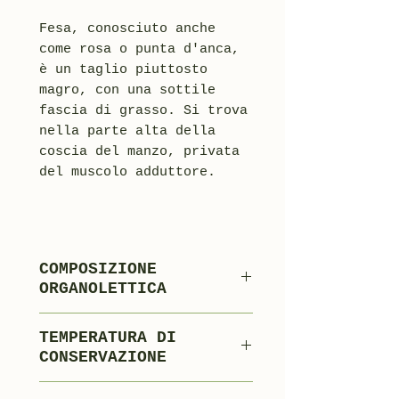
Fesa, conosciuto anche
come rosa o punta d'anca,
è un taglio piuttosto
magro, con una sottile
fascia di grasso. Si trova
nella parte alta della
coscia del manzo, privata
del muscolo adduttore.
COMPOSIZIONE
ORGANOLETTICA
Carne di bovino
TEMPERATURA DI
Sale
CONSERVAZIONE
Aromi Naturali
0°C +4°C
Destrosio