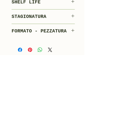
SHELF LIFE
Nitrito di Sodio
90 giorni
Nitrato di Sodio
STAGIONATURA
Budello non edibile
30-60 giorni
FORMATO - PEZZATURA
A 1/2 sottovuoto.
1.5 kg/pezzo - 4
pezzi x cartone
Scheda Prodotti
Catalogo Prodotti Merlotti